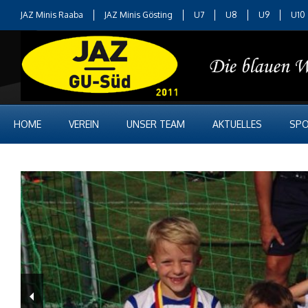
JAZ Minis Raaba
JAZ Minis Gösting
U7
U8
U9
U10
HOME
VEREIN
UNSER TEAM
AKTUELLES
SPO