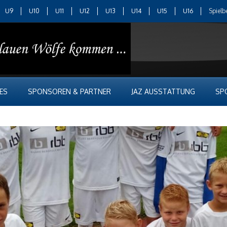
U9
U10
U11
U12
U13
U14
U15
U16
Spielb
ES
SPONSOREN & PARTNER
JAZ AUSSTATTUNG
SP