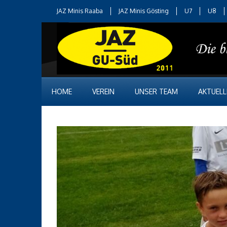
JAZ Minis Raaba
JAZ Minis Gösting
U7
U8
HOME
VEREIN
UNSER TEAM
AKTUELL