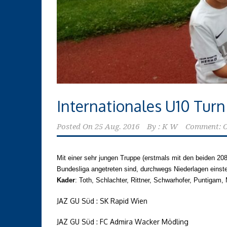
Internationales U10 Turn
Posted On
25 Aug. 2016
By :
K W
Comment: O
Mit einer sehr jungen Truppe (erstmals mit den beiden 20
Bundesliga angetreten sind, durchwegs Niederlagen einste
Kader
: Toth, Schlachter, Rittner, Schwarhofer, Puntigam,
JAZ GU Süd : SK Rapid Wien
JAZ GU Süd : FC Admira Wacker Mödling