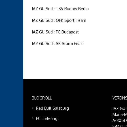
JAZ GU Süd : TSV Rudow Berlin
JAZ GU Süd : OFK Sport Team
JAZ GU Süd : FC Budapest
JAZ GU Süd : SK Sturm Graz
BLOGROLL
VEREIN
Red Bull Salzburg
JAZ GU
Maria-M
FC Liefering
A-8051 
E-Mail: