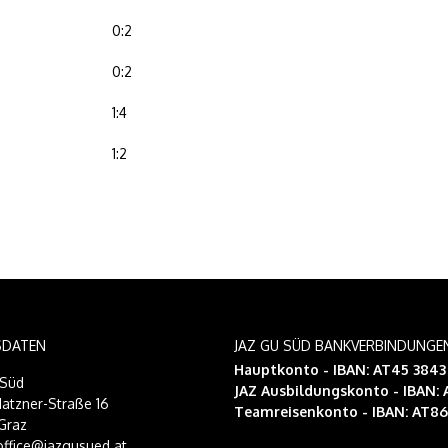
0:2
0:2
1:4
1:2
SDATEN
JAZ GU SÜD BANKVERBINDUNGE
Hauptkonto - IBAN: AT45 384
-Süd
JAZ Ausbildungskonto
- IBAN:
atzner-Straße 16
Teamreisenkonto
- IBAN: AT8
Graz
 office@jazgusued.at