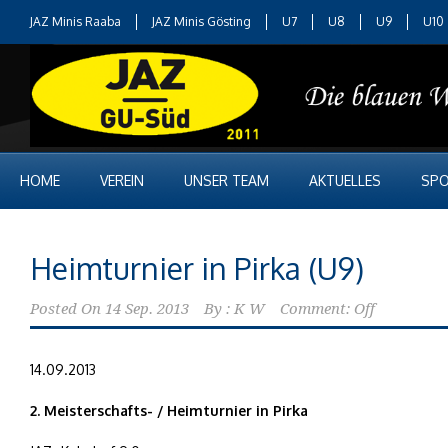
JAZ Minis Raaba
JAZ Minis Gösting
U7
U8
U9
U10
HOME
VEREIN
UNSER TEAM
AKTUELLES
SPO
Heimturnier in Pirka (U9)
Posted On
14 Sep. 2013
By :
K W
Comment: Off
14.09.2013
2. Meisterschafts- / Heimturnier in Pirka