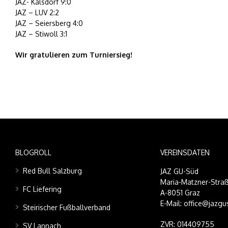
JAZ- Kalsdorf 9:0
JAZ – LUV 2:2
JAZ – Seiersberg 4:0
JAZ – Stiwoll 3:1
Wir gratulieren zum Turniersieg!
BLOGROLL
VEREINSDATEN
Red Bull Salzburg
JAZ GU-Süd
Maria-Matzner-Straß
FC Liefering
A-8051 Graz
E-Mail: office@jazgu
Steirischer Fußballverband
ZVR: 014409755
SV Lannach