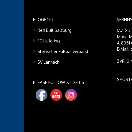
BLOGROLL
VEREIN
Red Bull Salzburg
JAZ GU
Maria-M
FC Liefering
A-8051 
E-Mail:
Steirischer Fußballverband
ZVR: 0
SV Lannach
SPORT
PLEASE FOLLOW & LIKE US :)