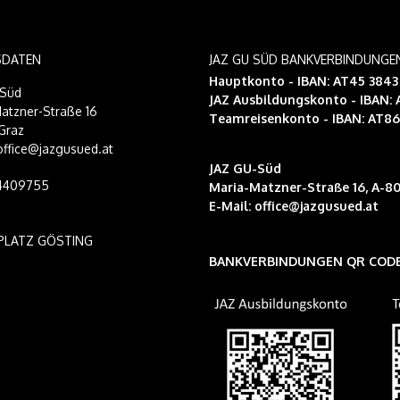
SDATEN
JAZ GU SÜD BANKVERBINDUNGE
Hauptkonto - IBAN: AT45 384
-Süd
JAZ Ausbildungskonto
- IBAN:
atzner-Straße 16
Teamreisenkonto
- IBAN: AT8
Graz
 office@jazgusued.at
JAZ GU-Süd
14409755
Maria-Matzner-Straße 16, A-80
E-Mail:
office@jazgusued.at
PLATZ GÖSTING
BANKVERBINDUNGEN QR COD