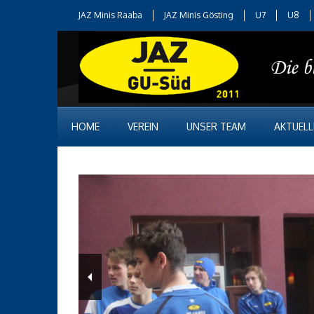
JAZ Minis Raaba
JAZ Minis Gösting
U7
U8
HOME
VEREIN
UNSER TEAM
AKTUELL