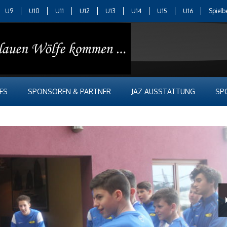
U9
U10
U11
U12
U13
U14
U15
U16
Spielb
ES
SPONSOREN & PARTNER
JAZ AUSSTATTUNG
SP