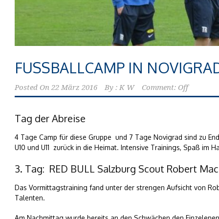
FUSSBALLCAMP IN NOVIGRAD 
Posted On
22 März 2016
By :
K W
Comment: Off
Tag der Abreise
4 Tage Camp für diese Gruppe und 7 Tage Novigrad sind zu Ende
U10 und U11 zurück in die Heimat. Intensive Trainings, Spaß im
3. Tag: RED BULL Salzburg Scout Robert Mach
Das Vormittagstraining fand unter der strengen Aufsicht von Ro
Talenten.
Am Nachmittag wurde bereits an den Schwächen den Einzelenen 