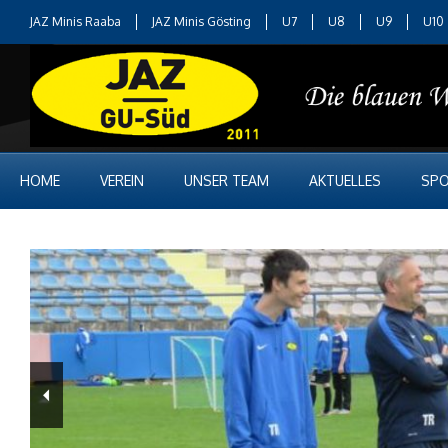
JAZ Minis Raaba
JAZ Minis Gösting
U7
U8
U9
U10
HOME
VEREIN
UNSER TEAM
AKTUELLES
SPO