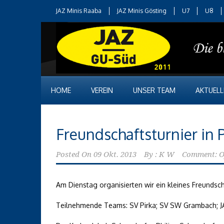
JAZ Minis Raaba
JAZ Minis Gösting
U7
U8
HOME
VEREIN
UNSER TEAM
AKTUELL
Freundschaftsturnier in P
Posted On
09 Okt. 2013
By :
K W
Comment: O
Am Dienstag organisierten wir ein kleines Freundscha
Teilnehmende Teams: SV Pirka; SV SW Grambach; 