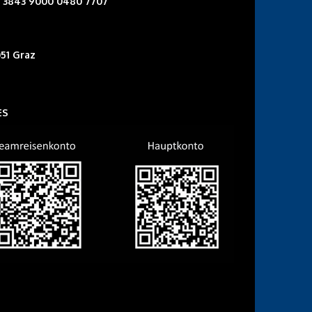
6 3843 9000 0480 7707
51 Graz
ES