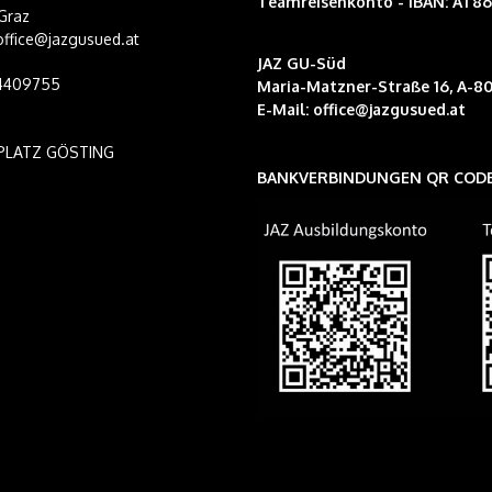
Teamreisenkonto
- IBAN: AT8
Graz
 office@jazgusued.at
JAZ GU-Süd
14409755
Maria-Matzner-Straße 16, A-80
E-Mail:
office@jazgusued.at
PLATZ GÖSTING
BANKVERBINDUNGEN QR COD