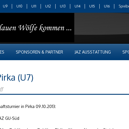
U9
U10
U11
U12
U13
U14
U15
U16
Spielb
ES
SPONSOREN & PARTNER
JAZ AUSSTATTUNG
SP
irka (U7)
ff
ftsturnier in Pirka 09.10.2013:
JAZ GU-Süd