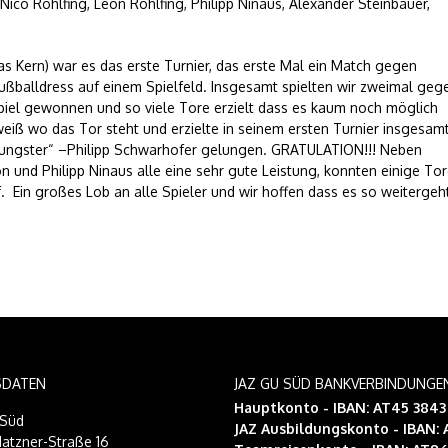
Nico Rohlfing, Leon Rohlfing, Philipp Ninaus, Alexander Steinbauer,
as Kern) war es das erste Turnier, das erste Mal ein Match gegen
ßballdress auf einem Spielfeld. Insgesamt spielten wir zweimal geg
Spiel gewonnen und so viele Tore erzielt dass es kaum noch möglich
weiß wo das Tor steht und erzielte in seinem ersten Turnier insgesam
youngster“ –Philipp Schwarhofer gelungen. GRATULATION!!! Neben
n und Philipp Ninaus alle eine sehr gute Leistung, konnten einige To
. Ein großes Lob an alle Spieler und wir hoffen dass es so weitergeh
SDATEN
JAZ GU SÜD BANKVERBINDUNGE
Hauptkonto - IBAN: AT45 384
-Süd
JAZ Ausbildungskonto
- IBAN:
atzner-Straße 16