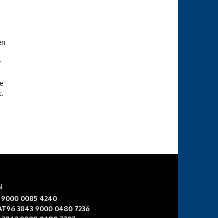
en
t
re
t.
N
3 9000 0085 4240
 AT96 3843 9000 0480 7236