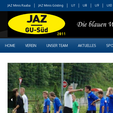
JAZ Minis Raaba
JAZ Minis Gösting
U7
U8
U9
U10
HOME
VEREIN
UNSER TEAM
AKTUELLES
SPO