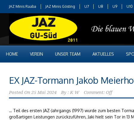
JAZ Minis Raaba
JAZ Minis Gösting
U7
U8
U9
U10
HOME
VEREIN
UNSER TEAM
AKTUELLES
SPO
EX JAZ-Tormann Jakob Meierho
Posted On
25 Mai 2024
By :
K W
Comment: Off
… Teil des ersten JAZ-Jahrgangs (1997) wurde zum besten Tormann
großartigen Leistungen zurückzuführen, Jaki hielt sein Tor in 13 M