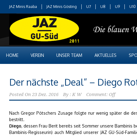
JAZ Minis Raaba
JAZ Minis Gösting
U7
U8
U9
U10
HOME
VEREIN
UNSER TEAM
AKTUELLES
SPO
Der nächste „Deal“ – Diego Ro
Posted On
23 Dez. 2016
By :
K W
Comment: Off
Nach Gregor Pötschers Zusage folgte nur wenig später die des
bestritt.
Diego
, dessen Frau Berit bereits seit Sommer unsere Bambinis b
Bambinis-Regisseurin) auch Mitglied unserer JAZ GU-Süd-Famili