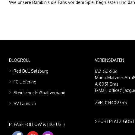
Wie unsere Bambinis die Fans vor dem Spiel begrüssten und dana
BLOGROLL
VEREINSDATEN
Red Bull Salzburg
JAZ GU-Süd
Maria-Matzner-Straß
FC Liefering
A-8051 Graz
E-Mail: office@jazgu
Steirischer Fußballverband
ZVR: 014409755
SV Lannach
SPORTPLATZ GÖST
PLEASE FOLLOW & LIKE US :)