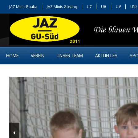
JAZ Minis Raaba
JAZ Minis Gösting
U7
U8
U9
U10
HOME
VEREIN
UNSER TEAM
AKTUELLES
SPO