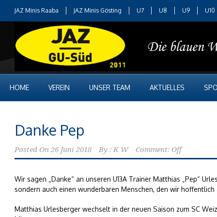
JAZ Minis Raaba
JAZ Minis Gösting
U7
U8
U9
U10
HOME
VEREIN
UNSER TEAM
AKTUELLES
SPO
Danke Pep
Posted On
26 Juni 2018
By :
K W
Comment: Off
Wir sagen „Danke“ an unseren U13A Trainer Matthias „Pep“ Urlesb
sondern auch einen wunderbaren Menschen, den wir hoffentlich a
Matthias Urlesberger wechselt in der neuen Saison zum SC Weiz. E