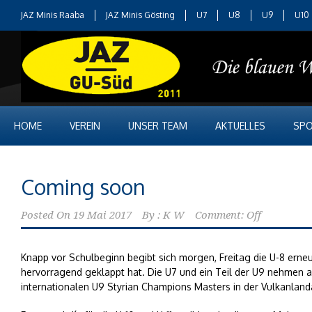
JAZ Minis Raaba
JAZ Minis Gösting
U7
U8
U9
U10
HOME
VEREIN
UNSER TEAM
AKTUELLES
SPO
Coming soon
Posted On
19 Mai 2017
By :
K W
Comment: Off
Knapp vor Schulbeginn begibt sich morgen, Freitag die U-8 ern
hervorragend geklappt hat. Die U7 und ein Teil der U9 nehmen 
internationalen U9 Styrian Champions Masters in der Vulkanlanda