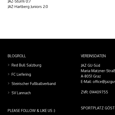
JAZ-Sturm 0:7
JAZ-Hartberg Juniors 2:0
BLOGROLL
VEREINSDATEN
Red Bull Salzburg
JAZ GU-Süd
Maria-Matzner-Straß
FC Liefering
A-8051 Graz
E-Mail: office@jazgu
Steirischer Fußballverband
ZVR: 014409755
SV Lannach
SPORTPLATZ GÖST
PLEASE FOLLOW & LIKE US :)