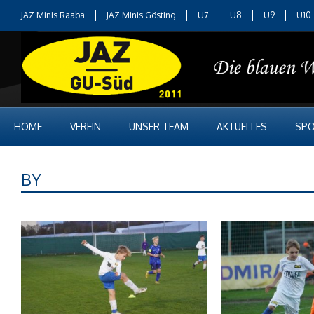
JAZ Minis Raaba
JAZ Minis Gösting
U7
U8
U9
U10
HOME
VEREIN
UNSER TEAM
AKTUELLES
SPO
BY