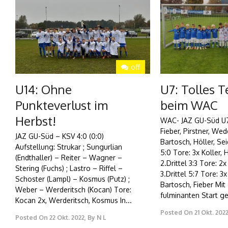
off
U14: Ohne
U7: Tolles T
Punkteverlust im
beim WAC
Herbst!
WAC- JAZ GU-Süd U7 
Fieber, Pirstner, Wed
JAZ GU-Süd – KSV 4:0 (0:0)
Bartosch, Höller, Seid
Aufstellung: Strukar ; Sungurlian
5:0 Tore: 3x Koller,
(Endthaller) – Reiter – Wagner –
2.Drittel 3:3 Tore: 2
Stering (Fuchs) ; Lastro – Riffel –
3.Drittel 5:7 Tore: 3
Schoster (Lampl) – Kosmus (Putz) ;
Bartosch, Fieber Mit
Weber – Werderitsch (Kocan) Tore:
fulminanten Start ges
Kocan 2x, Werderitsch, Kosmus In...
Posted On
21 Okt. 202
Posted On
22 Okt. 2022
,
By
N L