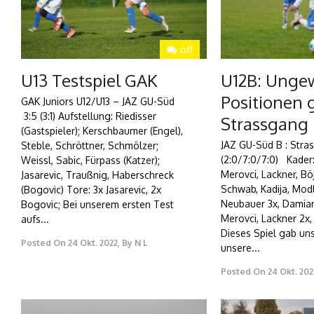
off
U13 Testspiel GAK
U12B: Unge
Positionen
GAK Juniors U12/U13 – JAZ GU-Süd
3:5 (3:1) Aufstellung: Riedisser
Strassgang
(Gastspieler); Kerschbaumer (Engel),
JAZ GU-Süd B : Stra
Steble, Schröttner, Schmölzer;
(2:0/7:0/7:0) Kader:
Weissl, Sabic, Fürpass (Katzer);
Merovci, Lackner, Bö
Jasarevic, Traußnig, Haberschreck
Schwab, Kadija, Mod
(Bogovic) Tore: 3x Jasarevic, 2x
Neubauer 3x, Damian
Bogovic; Bei unserem ersten Test
Merovci, Lackner 2x
aufs...
Dieses Spiel gab uns
Posted On
24 Okt. 2022
,
By
N L
unsere...
Posted On
24 Okt. 202