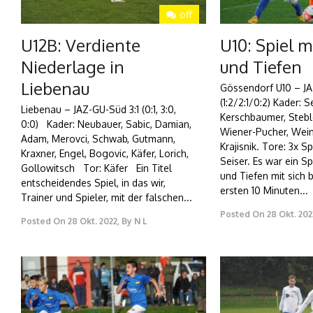
off
U12B: Verdiente
U10: Spiel 
Niederlage in
und Tiefen
Liebenau
Gössendorf U10 – JA
(1:2/2:1/0:2) Kader: 
Liebenau – JAZ-GU-Süd 3:1 (0:1, 3:0,
Kerschbaumer, Steble
0:0) Kader: Neubauer, Sabic, Damian,
Wiener-Pucher, Wein
Adam, Merovci, Schwab, Gutmann,
Krajisnik. Tore: 3x S
Kraxner, Engel, Bogovic, Käfer, Lorich,
Seiser. Es war ein S
Gollowitsch Tor: Käfer Ein Titel
und Tiefen mit sich 
entscheidendes Spiel, in das wir,
ersten 10 Minuten...
Trainer und Spieler, mit der falschen...
Posted On
28 Okt. 202
Posted On
28 Okt. 2022
,
By
N L