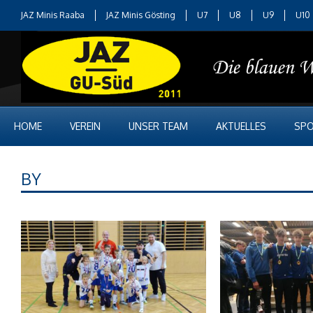
JAZ Minis Raaba
JAZ Minis Gösting
U7
U8
U9
U10
HOME
VEREIN
UNSER TEAM
AKTUELLES
SPO
BY