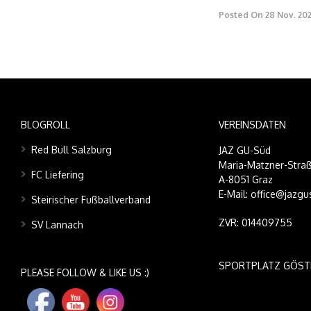
Posted On
28 Nov. 20
BLOGROLL
VEREINSDATEN
Red Bull Salzburg
JAZ GU-Süd
Maria-Matzner-Straß
FC Liefering
A-8051 Graz
E-Mail: office@jazgu
Steirischer Fußballverband
ZVR: 014409755
SV Lannach
SPORTPLATZ GÖST
PLEASE FOLLOW & LIKE US :)