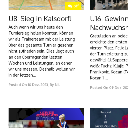
off
U8: Sieg in Kalsdorf!
U16: Gewinn
Nachwuchsm
Auch wenn wir uns heute den
Turniersieg holen konnten, können
Gratulation an beid
wir als Trainerteam mit der Leistung
erreichte den ersten
über das gesamte Turnier gesehen
vierten Platz. Felix
nicht zufrieden sein. Dies liegt auch
der Turnierleitung z
an den überragenden letzten
gewählt! (U.Suppere
Wochen und Leistungen, an denen
weiß: Fuchs; Kljajic,
wir uns messen. Deshalb wollen wir
Pranjkovic, Kocan (T
in der letzten...
Kocan 1,...
Posted On
10 Dez. 2023
,
By
N L
Posted On
09 Dez. 20