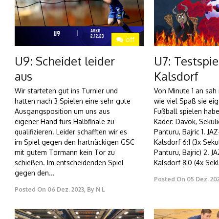
off
U9: Scheidet leider
U7: Testspi
aus
Kalsdorf
Wir starteten gut ins Turnier und
Von Minute 1 an sah
hatten nach 3 Spielen eine sehr gute
wie viel Spaß sie ei
Ausgangsposition um uns aus
Fußball spielen habe
eigener Hand fürs Halbfinale zu
Kader: Davok, Sekuli
qualifizieren. Leider schafften wir es
Panturu, Bajric 1. J
im Spiel gegen den hartnäckigen GSC
Kalsdorf 6:1 (3x Seku
mit gutem Tormann kein Tor zu
Panturu, Bajric) 2. 
schießen. Im entscheidenden Spiel
Kalsdorf 8:0 (4x Seklu
gegen den...
Posted On
05 Dez. 20
Posted On
06 Dez. 2023
,
By
N L