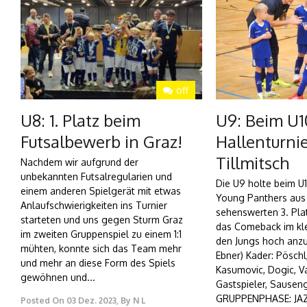
off
U8: 1. Platz beim
U9: Beim U1
Futsalbewerb in Graz!
Hallenturni
Tillmitsch
Nachdem wir aufgrund der
unbekannten Futsalregularien und
Die U9 holte beim U1
einem anderen Spielgerät mit etwas
Young Panthers aus 
Anlaufschwierigkeiten ins Turnier
sehenswerten 3. Pla
starteten und uns gegen Sturm Graz
das Comeback im klei
im zweiten Gruppenspiel zu einem 1:1
den Jungs hoch anzu
mühten, konnte sich das Team mehr
Ebner) Kader: Pöschl
und mehr an diese Form des Spiels
Kasumovic, Dogic, Va
gewöhnen und...
Gastspieler, Sausen
GRUPPENPHASE: JAZ
Posted On
03 Dez. 2023
,
By
N L