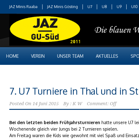
JAZ Minis Raaba
JAZ Minis Gösting
U7
U8
U9
U10
HOME
VEREIN
UNSER TEAM
AKTUELLES
SPO
7. U7 Turniere in Thal und in 
Posted On
14 Juni 2015
By :
K W
Comment: Off
Bei den letzten beiden Frühjahrsturnieren
hatte unsere U7 le
Wochenende gleich vier Jungs bei 2 Turnieren spielen.
Am Freitag waren die Kids wie gewohnt mit viel Spaß und Einsat