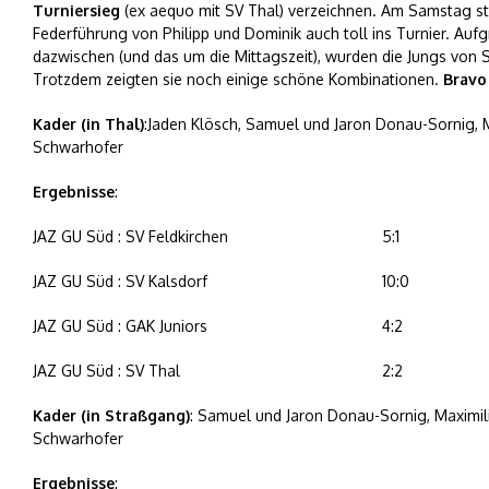
Turniersieg
(ex aequo mit SV Thal) verzeichnen. Am Samstag sta
Federführung von Philipp und Dominik auch toll ins Turnier. Auf
dazwischen (und das um die Mittagszeit), wurden die Jungs von S
Trotzdem zeigten sie noch einige schöne Kombinationen.
Bravo
Kader (in Thal)
:Jaden Klösch, Samuel und Jaron Donau-Sornig, M
Schwarhofer
Ergebnisse
:
JAZ GU Süd : SV Feldkirchen
5:1
JAZ GU Süd : SV Kalsdorf
10:0
JAZ GU Süd : GAK Juniors
4:2
JAZ GU Süd : SV Thal
2:2
Kader (in Straßgang)
: Samuel und Jaron Donau-Sornig, Maximilia
Schwarhofer
Ergebnisse
: