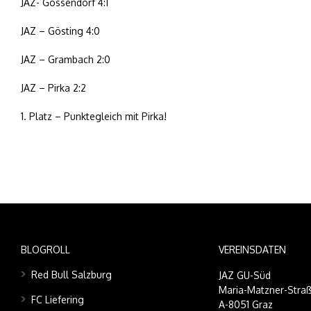
JAZ- Gössendorf 4:1
JAZ – Gösting 4:0
JAZ – Grambach 2:0
JAZ – Pirka 2:2
1. Platz – Punktegleich mit Pirka!
BLOGROLL
VEREINSDATEN
Red Bull Salzburg
JAZ GU-Süd
Maria-Matzner-Straß
FC Liefering
A-8051 Graz