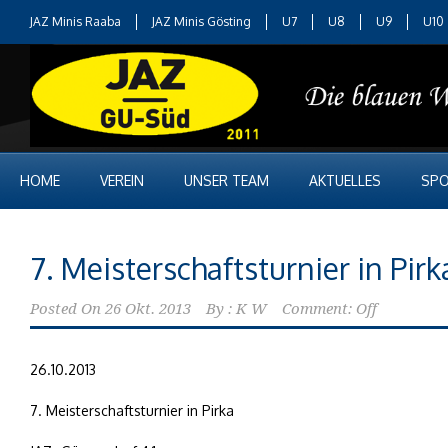
JAZ Minis Raaba
JAZ Minis Gösting
U7
U8
U9
U10
HOME
VEREIN
UNSER TEAM
AKTUELLES
SPO
7. Meisterschaftsturnier in Pirk
Posted On
26 Okt. 2013
By :
K W
Comment: Off
26.10.2013
7. Meisterschaftsturnier in Pirka