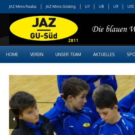
JAZ Minis Raaba
JAZ Minis Gösting
U7
U8
U9
U10
HOME
VEREIN
UNSER TEAM
AKTUELLES
SPO