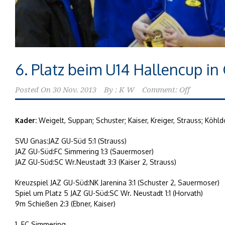
6. Platz beim U14 Hallencup in
Posted On
30 Nov. 2013
By :
K W
Comment: Off
Kader:
Weigelt, Suppan; Schuster; Kaiser, Kreiger, Strauss; Köhld
SVU Gnas:JAZ GU-Süd 5:1 (Strauss)
JAZ GU-Süd:FC Simmering 1:3 (Sauermoser)
JAZ GU-Süd:SC Wr.Neustadt 3:3 (Kaiser 2, Strauss)
Kreuzspiel JAZ GU-Süd:NK Jarenina 3:1 (Schuster 2, Sauermoser)
Spiel um Platz 5 JAZ GU-Süd:SC Wr. Neustadt 1:1 (Horvath)
9m Schießen 2:3 (Ebner, Kaiser)
1. FC Simmering