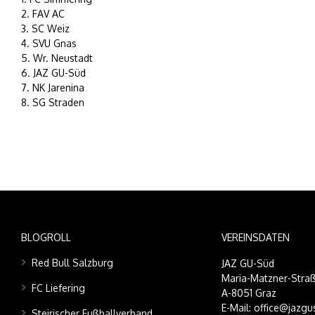
2. FAV AC
3. SC Weiz
4. SVU Gnas
5. Wr. Neustadt
6. JAZ GU-Süd
7. NK Jarenina
8. SG Straden
BLOGROLL
VEREINSDATEN
Red Bull Salzburg
JAZ GU-Süd
Maria-Matzner-Straß
FC Liefering
A-8051 Graz
E-Mail: office@jazgu
Steirischer Fußballverband