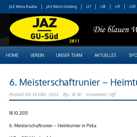
JAZ Minis Raaba
JAZ Minis Gösting
U7
U8
U9
U10
HOME
VEREIN
UNSER TEAM
AKTUELLES
SPO
6. Meisterschaftrunier – Heimtu
Posted On
18 Okt. 2013
By :
K W
Comment: Off
18.10.2013
6. Meisterschaftrunier – Heimturnier in Pirka