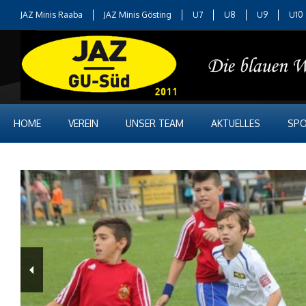
JAZ Minis Raaba
JAZ Minis Gösting
U7
U8
U9
U10
HOME
VEREIN
UNSER TEAM
AKTUELLES
SPO