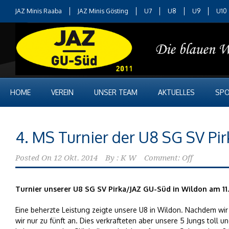
JAZ Minis Raaba
JAZ Minis Gösting
U7
U8
U9
U10
HOME
VEREIN
UNSER TEAM
AKTUELLES
SPO
4. MS Turnier der U8 SG SV Pi
Posted On
12 Okt. 2014
By :
K W
Comment: Off
Turnier unserer U8 SG SV Pirka/JAZ GU-Süd in Wildon am 11.
Eine beherzte Leistung zeigte unsere U8 in Wildon. Nachdem wir
wir nur zu fünft an. Dies verkrafteten aber unsere 5 Jungs toll und