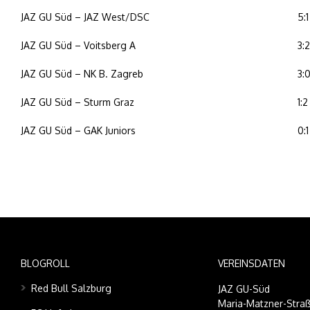
JAZ GU Süd – JAZ West/DSC
5:1
JAZ GU Süd – Voitsberg A
3:2
JAZ GU Süd – NK B. Zagreb
3:
JAZ GU Süd – Sturm Graz
1:2
JAZ GU Süd – GAK Juniors
0:1
BLOGROLL
VEREINSDATEN
Red Bull Salzburg
JAZ GU-Süd
Maria-Matzner-Straß