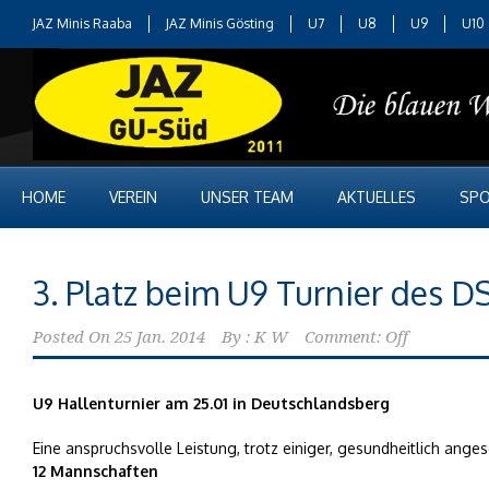
JAZ Minis Raaba
JAZ Minis Gösting
U7
U8
U9
U10
HOME
VEREIN
UNSER TEAM
AKTUELLES
SPO
3. Platz beim U9 Turnier des D
Posted On
25 Jan. 2014
By :
K W
Comment: Off
U9 Hallenturnier am 25.01 in Deutschlandsberg
Eine anspruchsvolle Leistung, trotz einiger, gesundheitlich ange
12 Mannschaften