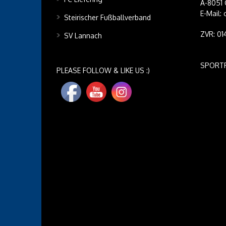
A-8051 
E-Mail:
Steirischer Fußballverband
ZVR: 0
SV Lannach
SPORT
PLEASE FOLLOW & LIKE US :)