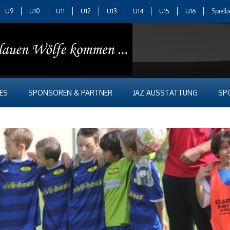
U9
U10
U11
U12
U13
U14
U15
U16
Spielb
ES
SPONSOREN & PARTNER
JAZ AUSSTATTUNG
SP