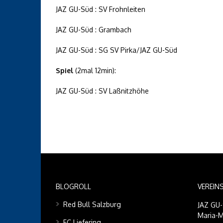
JAZ GU-Süd : SV Frohnleiten
JAZ GU-Süd : Grambach
JAZ GU-Süd : SG SV Pirka/JAZ GU-Süd
Spiel
(2mal 12min):
JAZ GU-Süd : SV Laßnitzhöhe
BLOGROLL
VEREIN
Red Bull Salzburg
JAZ GU
Maria-M
FC Liefering