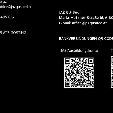
Graz
 office@jazgusued.at
JAZ GU-Süd
14409755
Maria-Matzner-Straße 16, A-80
E-Mail:
office@jazgusued.at
PLATZ GÖSTING
BANKVERBINDUNGEN QR COD