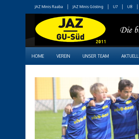
JAZ Minis Raaba
JAZ Minis Gösting
U7
U8
HOME
VEREIN
UNSER TEAM
AKTUELL