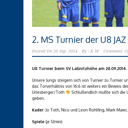
2. MS Turnier der U8 JA
Posted On
28 Sep. 2014
By :
K W
Comment: O
U8 Turnier beim SV Laßnitzhöhe am 28.09.2014
.
Unsere Jungs steigern sich von Turnier zu Turnier 
das Torverhältnis von 16:6 ist weiters ein Beweis 
Urlesberger/Toth
Schlußendlich mußte sich die 
geben.
Kader:
Jo Toth, Nico und Leon Rohlfing, Mark Maier,
Spiele
(je 12min):