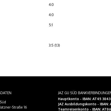
4:0
4:0
5:1
3:5 (1:3)
SDATEN
JAZ GU SÜD BANKVERBINDUNGE
Hauptkonto - IBAN: AT45 384
-Süd
JAZ Ausbildungskonto
- IBAN:
atzner-Straße 16
Teamreisenkonto
- IBAN: AT8