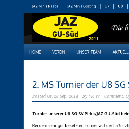
JAZ Minis Raaba
JAZ Minis Gösting
U7
U8
HOME
VEREIN
UNSER TEAM
AKTUELL
2. MS Turnier der U8 SG 
Posted On
28 Sep. 2014
By :
K W
Comment: O
Turnier unserer U8 SG SV Pirka/JAZ GU-Süd bei
Bei dem sehr gut besetzten Turnier auf der Laßnitz