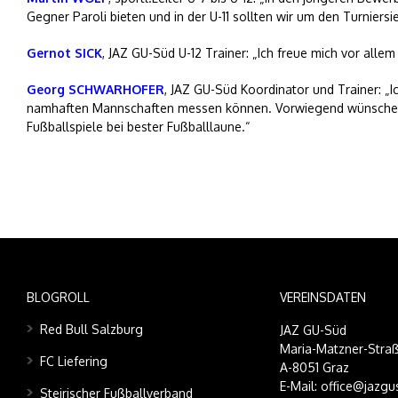
Gegner Paroli bieten und in der U-11 sollten wir um den Turniersi
Gernot SICK
, JAZ GU-Süd U-12 Trainer: „Ich freue mich vor al
Georg SCHWARHOFER
, JAZ GU-Süd Koordinator und Trainer: „
namhaften Mannschaften messen können. Vorwiegend wünsche ich
Fußballspiele bei bester Fußballlaune.“
BLOGROLL
VEREINSDATEN
Red Bull Salzburg
JAZ GU-Süd
Maria-Matzner-Straß
FC Liefering
A-8051 Graz
E-Mail: office@jazgu
Steirischer Fußballverband