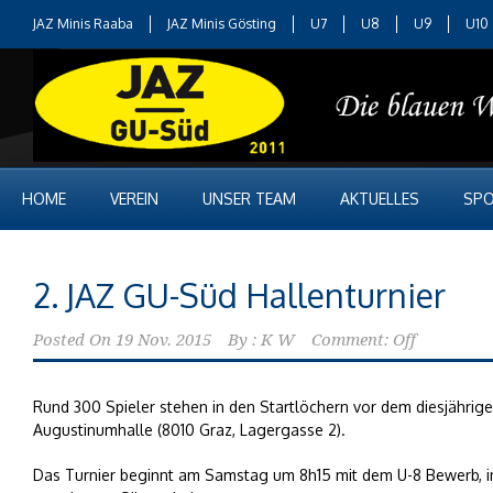
JAZ Minis Raaba
JAZ Minis Gösting
U7
U8
U9
U10
HOME
VEREIN
UNSER TEAM
AKTUELLES
SPO
2. JAZ GU-Süd Hallenturnier
Posted On
19 Nov. 2015
By :
K W
Comment: Off
Rund 300 Spieler stehen in den Startlöchern vor dem diesjähri
Augustinumhalle (8010 Graz, Lagergasse 2).
Das Turnier beginnt am Samstag um 8h15 mit dem U-8 Bewerb, in