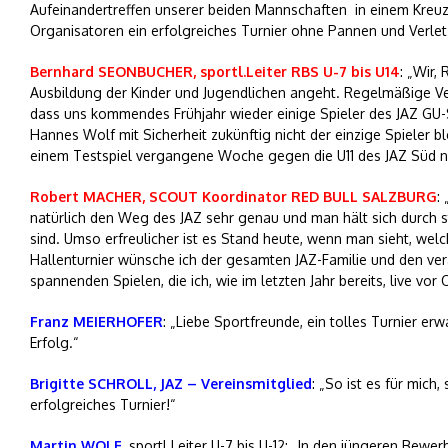
Aufeinandertreffen unserer beiden Mannschaften in einem Kreuzs
Organisatoren ein erfolgreiches Turnier ohne Pannen und Verle
Bernhard SEONBUCHER, sportl.Leiter RBS U-7 bis U14
: „Wir,
Ausbildung der Kinder und Jugendlichen angeht. Regelmäßige Ver
dass uns kommendes Frühjahr wieder einige Spieler des JAZ GU-
Hannes Wolf mit Sicherheit zukünftig nicht der einzige Spieler 
einem Testspiel vergangene Woche gegen die U11 des JAZ Süd n
Robert MACHER, SCOUT Koordinator RED BULL SALZBURG
:
natürlich den Weg des JAZ sehr genau und man hält sich durch s
sind. Umso erfreulicher ist es Stand heute, wenn man sieht, w
Hallenturnier wünsche ich der gesamten JAZ-Familie und den ver
spannenden Spielen, die ich, wie im letzten Jahr bereits, live vor
Franz MEIERHOFER
: „Liebe Sportfreunde, ein tolles Turnie
Erfolg.“
Brigitte SCHROLL, JAZ – Vereinsmitglied
: „So ist es für mich
erfolgreiches Turnier!“
Martin WOLF
, sportl.Leiter U-7 bis U-12: „In den jüngeren Bew