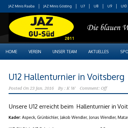
JAZ Minis Raaba
JAZ Minis Gösting
U7
U8
U9
U10
HOME
VEREIN
UNSER TEAM
AKTUELLES
SPO
U12 Hallenturnier in Voitsberg
Posted On
23 Jan. 2016
By :
K W
Comment: Off
Unsere U12 erreicht beim Hallenturnier in Voit
Kader
: Aspeck, Grünbichler, Jakob Wendler, Jonas Wendler, Matas