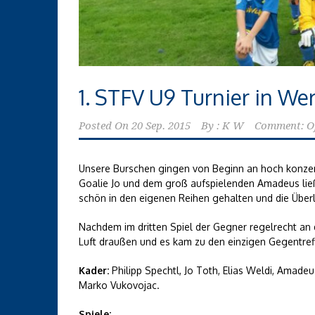
1. STFV U9 Turnier in We
Posted On
20 Sep. 2015
By :
K W
Comment: O
Unsere Burschen gingen von Beginn an hoch konzentr
Goalie Jo und dem groß aufspielenden Amadeus ließ
schön in den eigenen Reihen gehalten und die Über
Nachdem im dritten Spiel der Gegner regelrecht an 
Luft draußen und es kam zu den einzigen Gegentreff
Kader:
Philipp Spechtl, Jo Toth, Elias Weldi, Amade
Marko Vukovojac.
Spiele: