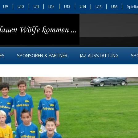
U9
U10
U11
U12
U13
U14
U15
U16
Spielb
ES
SPONSOREN & PARTNER
JAZ AUSSTATTUNG
SP