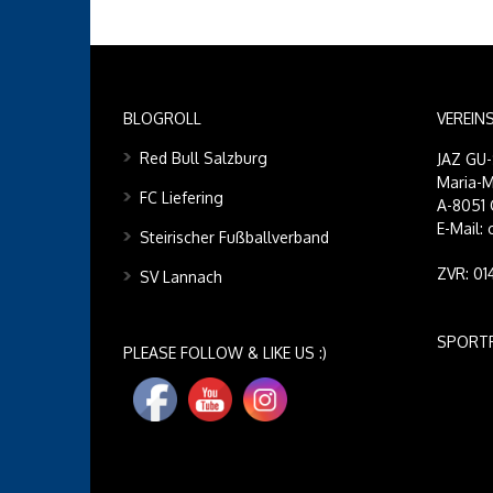
BLOGROLL
VEREIN
Red Bull Salzburg
JAZ GU
Maria-M
FC Liefering
A-8051 
E-Mail:
Steirischer Fußballverband
ZVR: 0
SV Lannach
SPORT
PLEASE FOLLOW & LIKE US :)