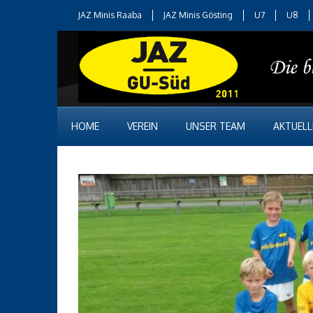
JAZ Minis Raaba
JAZ Minis Gösting
U7
U8
HOME
VEREIN
UNSER TEAM
AKTUELL