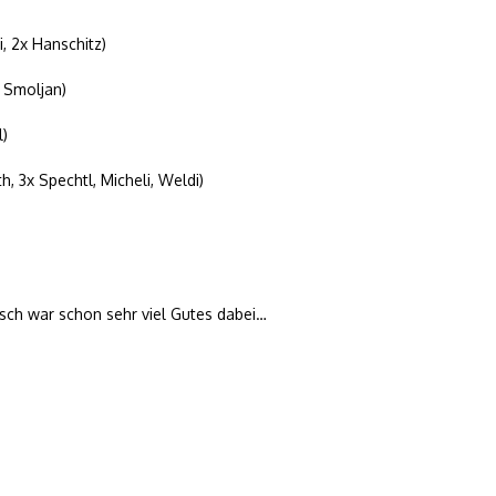
i, 2x Hanschitz)
, Smoljan)
l)
h, 3x Spechtl, Micheli, Weldi)
isch war schon sehr viel Gutes dabei…