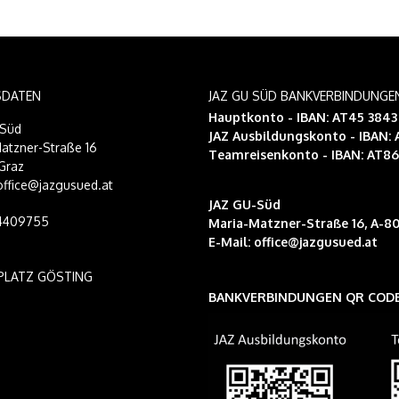
SDATEN
JAZ GU SÜD BANKVERBINDUNGE
Hauptkonto - IBAN: AT45 384
-Süd
JAZ Ausbildungskonto
- IBAN:
atzner-Straße 16
Teamreisenkonto
- IBAN: AT8
Graz
 office@jazgusued.at
JAZ GU-Süd
14409755
Maria-Matzner-Straße 16, A-80
E-Mail:
office@jazgusued.at
PLATZ GÖSTING
BANKVERBINDUNGEN QR COD