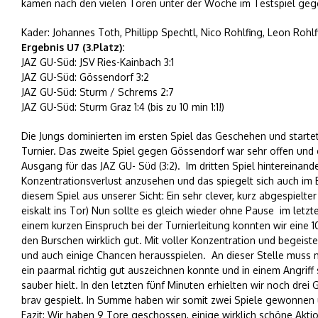
kamen nach den vielen Toren unter der Woche im Testspiel geg
Kader: Johannes Toth, Phillipp Spechtl, Nico Rohlfing, Leon Roh
Ergebnis U7 (3.Platz):
JAZ GU-Süd: JSV Ries-Kainbach 3:1
JAZ GU-Süd: Gössendorf 3:2
JAZ GU-Süd: Sturm / Schrems 2:7
JAZ GU-Süd: Sturm Graz 1:4 (bis zu 10 min 1:1!)
Die Jungs dominierten im ersten Spiel das Geschehen und startet
Turnier. Das zweite Spiel gegen Gössendorf war sehr offen und e
Ausgang für das JAZ GU- Süd (3:2). Im dritten Spiel hintereinand
Konzentrationsverlust anzusehen und das spiegelt sich auch im 
diesem Spiel aus unserer Sicht: Ein sehr clever, kurz abgespielte
eiskalt ins Tor) Nun sollte es gleich wieder ohne Pause im let
einem kurzen Einspruch bei der Turnierleitung konnten wir eine 1
den Burschen wirklich gut. Mit voller Konzentration und begeiste
und auch einige Chancen herausspielen. An dieser Stelle muss 
ein paarmal richtig gut auszeichnen konnte und in einem Angri
sauber hielt. In den letzten fünf Minuten erhielten wir noch dre
brav gespielt. In Summe haben wir somit zwei Spiele gewonnen 
Fazit: Wir haben 9 Tore geschossen, einige wirklich schöne Akti