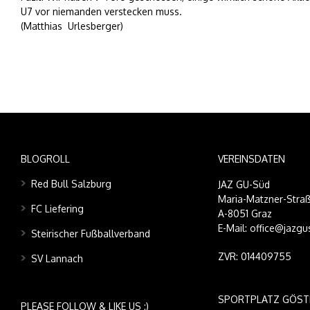
U7 vor niemanden verstecken muss.
(Matthias Urlesberger)
BLOGROLL
VEREINSDATEN
Red Bull Salzburg
JAZ GU-Süd
Maria-Matzner-Straß
FC Liefering
A-8051 Graz
E-Mail: office@jazgu
Steirischer Fußballverband
ZVR: 014409755
SV Lannach
SPORTPLATZ GÖST
PLEASE FOLLOW & LIKE US :)