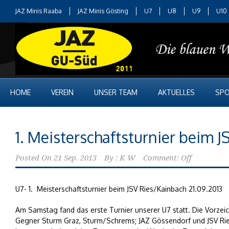
JAZ Minis Raaba
JAZ Minis Gösting
U7
U8
U9
U10
HOME
VEREIN
UNSER TEAM
AKTUELLES
SPO
1. Meisterschaftsturnier beim 
Posted On
21 Sep. 2013
By :
K W
Comment: Off
U7- 1. Meisterschaftsturnier beim JSV Ries/Kainbach 21.09.2013
Am Samstag fand das erste Turnier unserer U7 statt. Die Vorzei
Gegner Sturm Graz, Sturm/Schrems; JAZ Gössendorf und JSV Rie