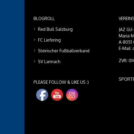
BLOGROLL
VEREIN
Red Bull Salzburg
JAZ GU
Maria-M
FC Liefering
A-8051 
E-Mail:
Steirischer Fußballverband
ZVR: 0
SV Lannach
SPORT
PLEASE FOLLOW & LIKE US :)