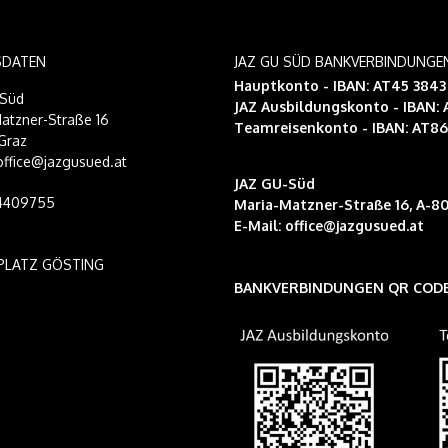
SDATEN
JAZ GU SÜD BANKVERBINDUNGE
Hauptkonto - IBAN: AT45 384
-Süd
JAZ Ausbildungskonto
- IBAN:
atzner-Straße 16
Teamreisenkonto
- IBAN: AT8
Graz
 office@jazgusued.at
JAZ GU-Süd
14409755
Maria-Matzner-Straße 16, A-80
E-Mail:
office@jazgusued.at
PLATZ GÖSTING
BANKVERBINDUNGEN QR COD