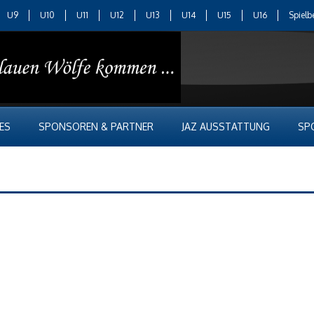
U9
U10
U11
U12
U13
U14
U15
U16
Spielb
ES
SPONSOREN & PARTNER
JAZ AUSSTATTUNG
SP